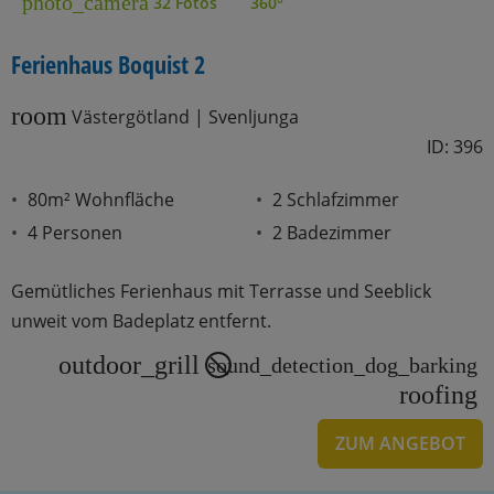
photo_camera
32 Fotos
360°
Ferienhaus Boquist 2
room
Västergötland | Svenljunga
ID: 396
80m² Wohnfläche
2 Schlafzimmer
4 Personen
2 Badezimmer
Gemütliches Ferienhaus mit Terrasse und Seeblick
unweit vom Badeplatz entfernt.
outdoor_grill
sound_detection_dog_barking
roofing
ZUM ANGEBOT