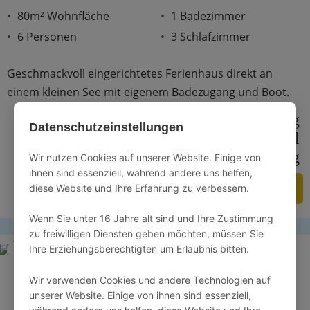
80m² Wohnfläche
1 Badezimmer
6 Personen
3 Schlafzimmer
Geschmackvoll eingerichtetes Ferienhaus direkt an
einem kleinen See mit eigenem Badezugang und Boot.
dishwasher_gen
sailing
Datenschutzeinstellungen
local_laundry_service
outdoor_grill
cottage
roofing
sound_detection_dog_barking
Wir nutzen Cookies auf unserer Website. Einige von
ihnen sind essenziell, während andere uns helfen,
ZUM ANGEBOT
diese Website und Ihre Erfahrung zu verbessern.
Wenn Sie unter 16 Jahre alt sind und Ihre Zustimmung
zu freiwilligen Diensten geben möchten, müssen Sie
Ihre Erziehungsberechtigten um Erlaubnis bitten.
4.8 / 5
Wir verwenden Cookies und andere Technologien auf
unserer Website. Einige von ihnen sind essenziell,