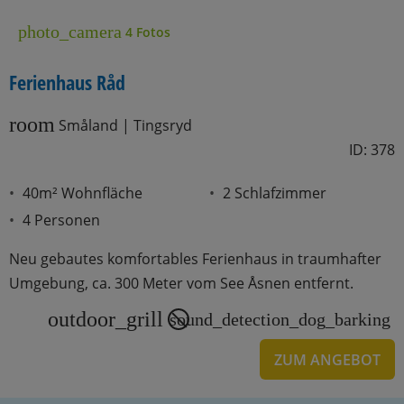
photo_camera
4 Fotos
Ferienhaus Råd
room
Småland | Tingsryd
ID: 378
40m² Wohnfläche
2 Schlafzimmer
4 Personen
Neu gebautes komfortables Ferienhaus in traumhafter
Umgebung, ca. 300 Meter vom See Åsnen entfernt.
outdoor_grill
sound_detection_dog_barking
ZUM ANGEBOT