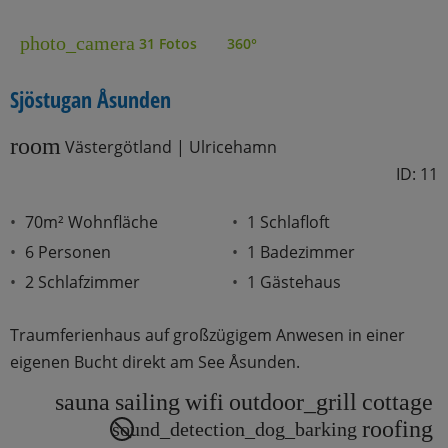
photo_camera
31 Fotos
360°
Sjöstugan Åsunden
room
Västergötland | Ulricehamn
ID: 11
70m² Wohnfläche
1 Schlafloft
6 Personen
1 Badezimmer
2 Schlafzimmer
1 Gästehaus
Traumferienhaus auf großzügigem Anwesen in einer
eigenen Bucht direkt am See Åsunden.
sauna
sailing
wifi
outdoor_grill
cottage
roofing
sound_detection_dog_barking