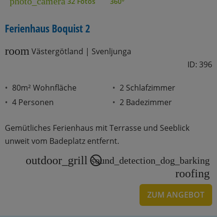
photo_camera
32 Fotos
360°
Ferienhaus Boquist 2
room
Västergötland | Svenljunga
ID: 396
80m² Wohnfläche
2 Schlafzimmer
4 Personen
2 Badezimmer
Gemütliches Ferienhaus mit Terrasse und Seeblick
unweit vom Badeplatz entfernt.
outdoor_grill
sound_detection_dog_barking
roofing
ZUM ANGEBOT