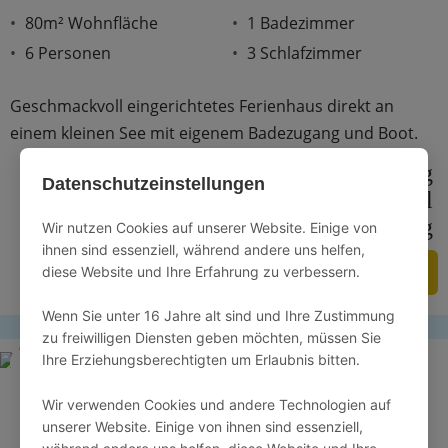
80m² Wohnfläche
1 Badezimmer
6 Personen
3 Schlafzimmer
Geschmackvoll eingerichtetes Ferienhaus direkt an
einem kleinen See mit eigenem Badezugang und Boot.
dishwasher_gen
sailing
Datenschutzeinstellungen
local_laundry_service
outdoor_grill
cottage
roofing
sound_detection_dog_barking
Wir nutzen Cookies auf unserer Website. Einige von
ihnen sind essenziell, während andere uns helfen,
ZUM ANGEBOT
diese Website und Ihre Erfahrung zu verbessern.
Wenn Sie unter 16 Jahre alt sind und Ihre Zustimmung
zu freiwilligen Diensten geben möchten, müssen Sie
Ihre Erziehungsberechtigten um Erlaubnis bitten.
4.8 / 5
Wir verwenden Cookies und andere Technologien auf
unserer Website. Einige von ihnen sind essenziell,