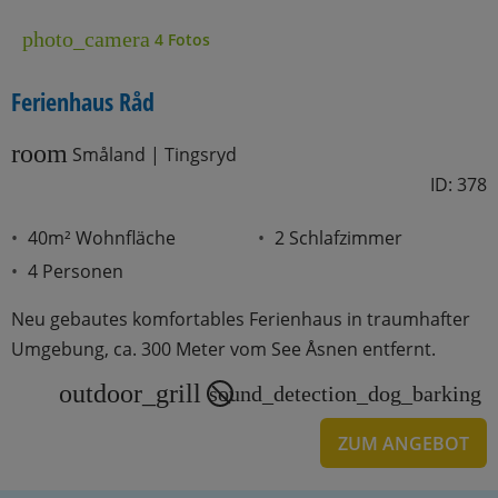
photo_camera
4 Fotos
Ferienhaus Råd
room
Småland | Tingsryd
ID: 378
40m² Wohnfläche
2 Schlafzimmer
4 Personen
Neu gebautes komfortables Ferienhaus in traumhafter
Umgebung, ca. 300 Meter vom See Åsnen entfernt.
outdoor_grill
sound_detection_dog_barking
ZUM ANGEBOT