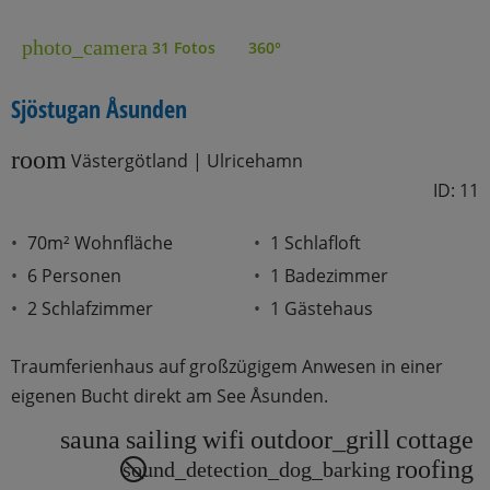
photo_camera
31 Fotos
360°
Sjöstugan Åsunden
room
Västergötland | Ulricehamn
ID: 11
70m² Wohnfläche
1 Schlafloft
6 Personen
1 Badezimmer
2 Schlafzimmer
1 Gästehaus
Traumferienhaus auf großzügigem Anwesen in einer
eigenen Bucht direkt am See Åsunden.
sauna
sailing
wifi
outdoor_grill
cottage
roofing
sound_detection_dog_barking