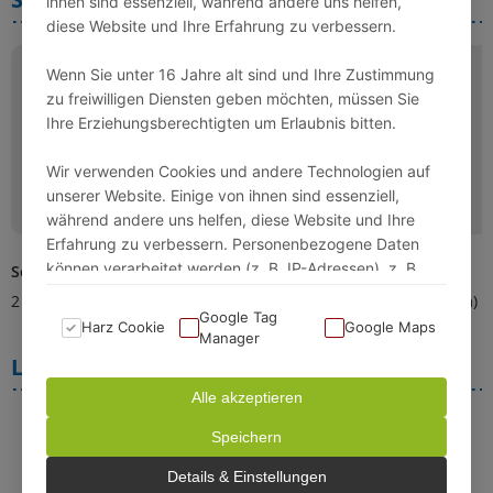
ihnen sind essenziell, während andere uns helfen,
diese Website und Ihre Erfahrung zu verbessern.
Wenn Sie unter 16 Jahre alt sind und Ihre Zustimmung
zu freiwilligen Diensten geben möchten, müssen Sie
Ihre Erziehungsberechtigten um Erlaubnis bitten.
Wir verwenden Cookies und andere Technologien auf
unserer Website. Einige von ihnen sind essenziell,
während andere uns helfen, diese Website und Ihre
Erfahrung zu verbessern. Personenbezogene Daten
können verarbeitet werden (z. B. IP-Adressen), z. B.
Schlafzimmer 1
Schlafzimmer 2
für personalisierte Anzeigen und Inhalte oder
2 Einzelbetten (80x200cm)
2 Einzelbetten (80x200cm)
Anzeigen- und Inhaltsmessung.
Google Tag
Harz Cookie
Google Maps
Manager
Lage
Weitere Informationen über die Verwendung Ihrer
Daten finden Sie in unserer Datenschutzerklärung. Sie
Alle akzeptieren
können Ihre Auswahl jederzeit unter Einstellungen
Speichern
widerrufen oder anpassen.
Details & Einstellungen