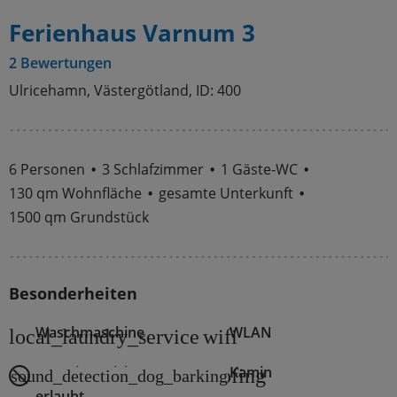
Ferienhaus Varnum 3
2 Bewertungen
Ulricehamn, Västergötland, ID: 400
6 Personen
3 Schlafzimmer
1 Gäste-WC
130 qm Wohnfläche
gesamte Unterkunft
1500 qm Grundstück
Besonderheiten
Waschmaschine
WLAN
local_laundry_service
wifi
Haustiere nicht
Kamin
roofing
sound_detection_dog_barking
erlaubt