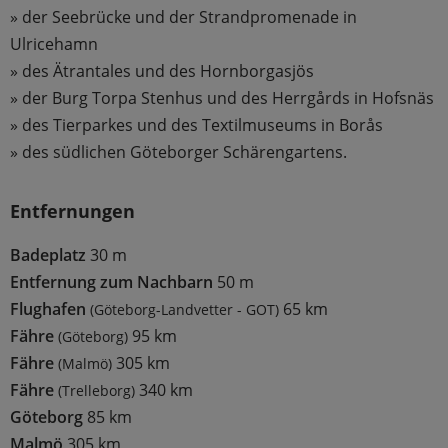
» der Seebrücke und der Strandpromenade in
Ulricehamn
» des Ätrantales und des Hornborgasjös
» der Burg Torpa Stenhus und des Herrgårds in Hofsnäs
» des Tierparkes und des Textilmuseums in Borås
» des südlichen Göteborger Schärengartens.
Entfernungen
Badeplatz
30 m
Entfernung zum Nachbarn
50 m
Flughafen
65 km
(Göteborg-Landvetter - GOT)
Fähre
95 km
(Göteborg)
Fähre
305 km
(Malmö)
Fähre
340 km
(Trelleborg)
Göteborg
85 km
Malmö
305 km