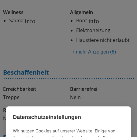
Wellness
Allgemein
Sauna
Boot
info
info
Elektroheizung
Haustiere nicht erlaubt
+ mehr Anzeigen (6)
Beschaffenheit
Erreichbarkeit
Barrierefrei
Treppe
Nein
Rollstuhlgerecht
Datenschutzeinstellungen
Nein
Wir nutzen Cookies auf unserer Website. Einige von
Schlafmöglichkeiten