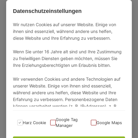
Anwohner zu respektieren. Zudem gibt es
Datenschutzeinstellungen
Einschränkungen in bestimmten
Naturschutzgebieten.
Wir nutzen Cookies auf unserer Website. Einige von
ihnen sind essenziell, während andere uns helfen,
Anders als häufig genannt, bezieht sich das
diese Website und Ihre Erfahrung zu verbessern.
Wildcamping ausschließlich aus das Zelten in der
Wenn Sie unter 16 Jahre alt sind und Ihre Zustimmung
schwedischen Natur. Für Wohnmobile und
zu freiwilligen Diensten geben möchten, müssen Sie
Campervans gilt das Wildcamping nicht. Hierfür
Ihre Erziehungsberechtigten um Erlaubnis bitten.
stehen die zahlreichen Campingplätze zur
Verfügung.
Wir verwenden Cookies und andere Technologien auf
unserer Website. Einige von ihnen sind essenziell,
während andere uns helfen, diese Website und Ihre
Sammeln von Beeren, Pilzen und Kräutern
Erfahrung zu verbessern. Personenbezogene Daten
können verarbeitet werden (z. B. IP-Adressen), z. B.
Ein weiterer bedeutender Aspekt des
für personalisierte Anzeigen und Inhalte oder
Anzeigen- und Inhaltsmessung.
Google Tag
Jedermannsrechts ist das Sammeln von Beeren,
Harz Cookie
Google Maps
Manager
Pilzen und anderen Naturgütern. Schweden ist
Weitere Informationen über die Verwendung Ihrer